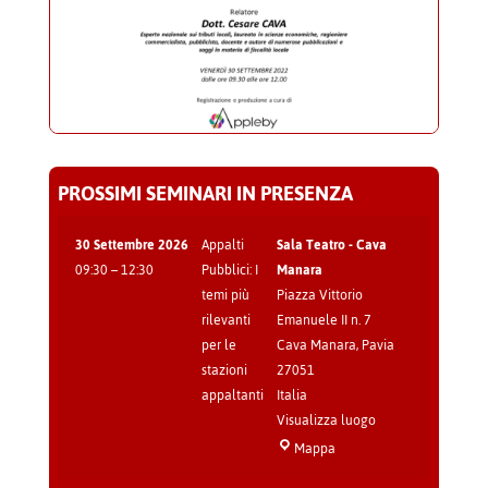
PROSSIMI SEMINARI IN PRESENZA
30 Settembre 2026
Appalti
Sala Teatro - Cava
09:30
–
12:30
Pubblici: I
Manara
temi più
Piazza Vittorio
rilevanti
Emanuele II n. 7
per le
Cava Manara
,
Pavia
stazioni
27051
appaltanti
Italia
Visualizza luogo
Sala
Mappa
Teatro