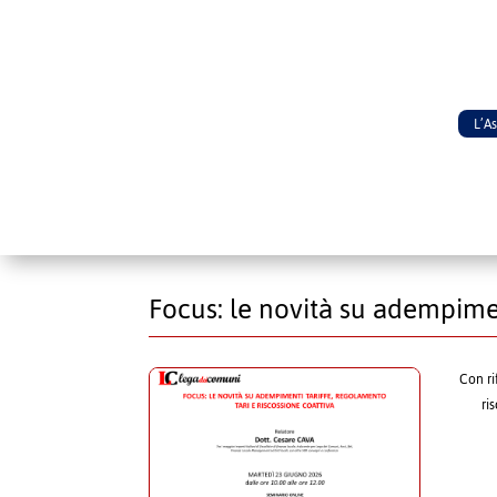
L’A
Focus: le novità su adempimen
Con ri
ri