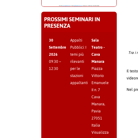
PROSSIMI SEMINARI IN
PRESENZA
30
Appalti
Sala
Settembre
Pubblici: I
Teatro -
Tra i 
2026
temi più
Cava
09:30
–
rilevanti
Manara
12:30
per le
Piazza
Il tes
stazioni
Vittorio
videor
appaltanti
Emanuele
Nel pr
II n. 7
Cava
Manara
,
Pavia
27051
Italia
Visualizza