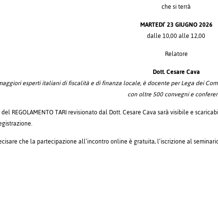
che si terrà
MARTEDI’ 23 GIUGNO 2026
dalle 10,00 alle 12,00
Relatore
Dott. Cesare Cava
maggiori esperti italiani di fiscalità e di finanza locale, è docente per Lega dei Co
con oltre 500 convegni e confere
to del REGOLAMENTO TARI revisionato dal Dott. Cesare Cava sarà visibile e scaricab
egistrazione.
ecisare che la partecipazione all’incontro online è gratuita, l’iscrizione al semin