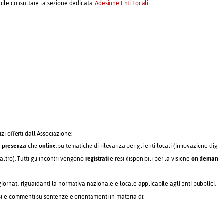
ibile consultare la sezione dedicata:
Adesione Enti Locali
izi offerti dall’Associazione:
n
presenza
che
online
, su tematiche di rilevanza per gli enti locali (innovazione dig
altro). Tutti gli incontri vengono
registrati
e resi disponibili per la visione
on dema
ornati, riguardanti la normativa nazionale e locale applicabile agli enti pubblici.
si e commenti su sentenze e orientamenti in materia di: