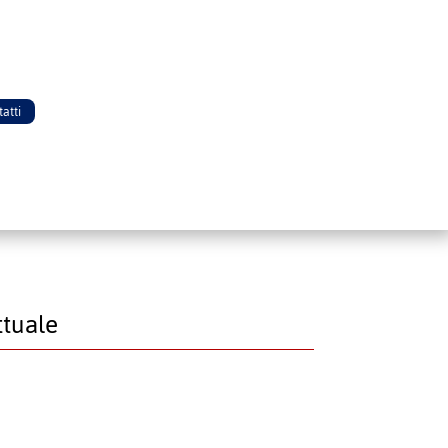
atti
ttuale