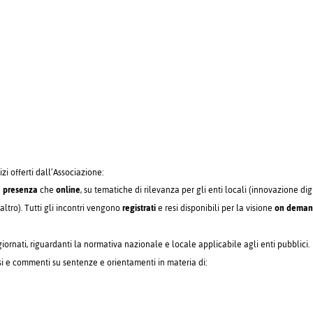
izi offerti dall’Associazione:
n
presenza
che
online
, su tematiche di rilevanza per gli enti locali (innovazione dig
altro). Tutti gli incontri vengono
registrati
e resi disponibili per la visione
on dema
ornati, riguardanti la normativa nazionale e locale applicabile agli enti pubblici.
si e commenti su sentenze e orientamenti in materia di: