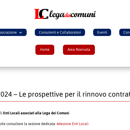
ssociazione
Consulenti e Collaboratori
Eventi
Cont
Home
Area Riservata
024 – Le prospettive per il rinnovo​ contra
gli
Enti Locali associati alla Lega dei Comuni
.
ibile consultare la sezione dedicata:
Adesione Enti Locali