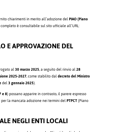
ornito chiarimenti in merito all’adozione del
PIAO (Piano
 completo è consultabile sul sito ufficiale all’URL:
IAO E APPROVAZIONE DEL
rogato al
30 marzo 2025
, a seguito del rinvio al
28
isione 2025-2027
, come stabilito dal
decreto del Ministro
e
del
3 gennaio 2025
).
7 e 8
) possano apparire in contrasto, il parere espresso
ni per la mancata adozione nei termini del
PTPCT
(Piano
ALE NEGLI ENTI LOCALI