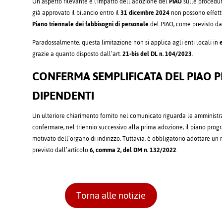
Un aspetto rilevante è l'impatto dell’adozione del
PIAO
sulle procedur
già approvato il bilancio entro il
31 dicembre 2024
non possono effett
Piano triennale dei fabbisogni di personale
del PIAO, come previsto da
Paradossalmente, questa limitazione non si applica agli enti locali in
e
grazie a quanto disposto dall’art.
21-bis del DL n. 104/2023
.
CONFERMA SEMPLIFICATA DEL PIAO P
DIPENDENTI
Un ulteriore chiarimento fornito nel comunicato riguarda le amminist
confermare, nel triennio successivo alla prima adozione, il piano pro
motivato dell’organo di indirizzo. Tuttavia, è obbligatorio adottare 
previsto dall’articolo
6, comma 2, del DM n. 132/2022
.
Torna alle notizie