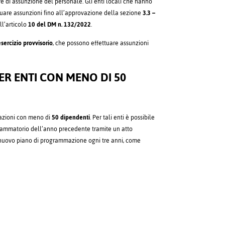
e di assunzione del personale. Gli enti locali che hanno
uare assunzioni fino all’approvazione della sezione
3.3 –
ll’articolo
10 del DM n. 132/2022
.
sercizio provvisorio
, che possono effettuare assunzioni
ER ENTI CON MENO DI 50
razioni con meno di
50 dipendenti
. Per tali enti è possibile
grammatorio dell’anno precedente tramite un atto
un nuovo piano di programmazione ogni tre anni, come