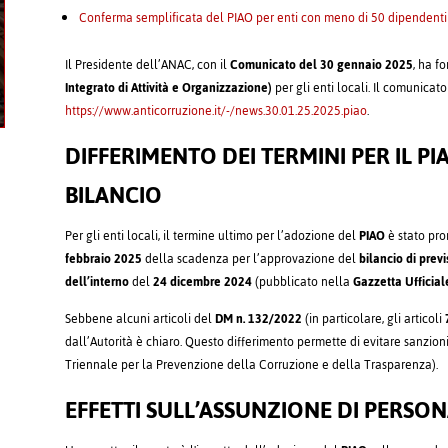
Conferma semplificata del PIAO per enti con meno di 50 dipendenti
Il Presidente dell’ANAC, con il
Comunicato del 30 gennaio 2025
, ha f
Integrato di Attività e Organizzazione)
per gli enti locali. Il comunicato
https://www.anticorruzione.it/-/news.30.01.25.2025.piao
.
DIFFERIMENTO DEI TERMINI PER IL P
BILANCIO
Per gli enti locali, il termine ultimo per l’adozione del
PIAO
è stato pro
febbraio 2025
della scadenza per l’approvazione del
bilancio di prev
dell’interno
del
24 dicembre 2024
(pubblicato nella
Gazzetta Ufficial
Sebbene alcuni articoli del
DM n. 132/2022
(in particolare, gli articoli
dall’Autorità è chiaro. Questo differimento permette di evitare sanzio
Triennale per la Prevenzione della Corruzione e della Trasparenza).
EFFETTI SULL’ASSUNZIONE DI PERSON