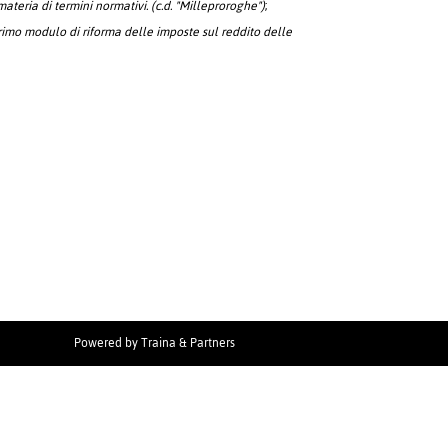
materia di termini normativi. (c.d. "Milleproroghe")
;
imo modulo di riforma delle imposte sul reddito delle
Powered by
Traina & Partners