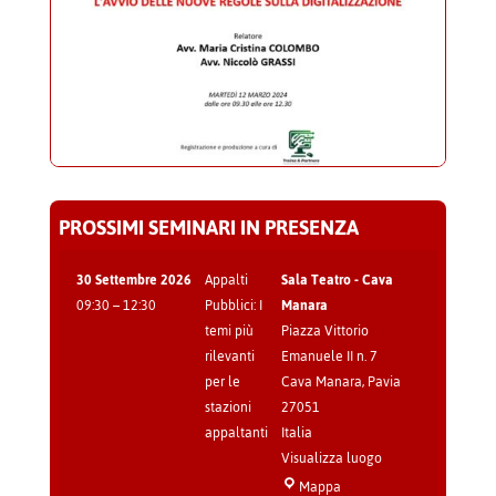
PROSSIMI SEMINARI IN PRESENZA
30 Settembre 2026
Appalti
Sala Teatro - Cava
09:30
–
12:30
Pubblici: I
Manara
temi più
Piazza Vittorio
rilevanti
Emanuele II n. 7
per le
Cava Manara
,
Pavia
stazioni
27051
appaltanti
Italia
Visualizza luogo
Sala
Mappa