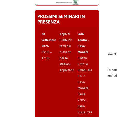
PROSSIMI SEMINARI IN
PRESENZA
30
Appalti
Sala
Settembre
Pubblici: I
Teatro -
2026
temi più
Cava
09:30
–
rilevanti
Manara
Già Di
12:30
per le
Piazza
stazioni
Vittorio
La part
appaltanti
Emanuele
mail a
II n. 7
Cava
Manara
,
Pavia
27051
Italia
Visualizza