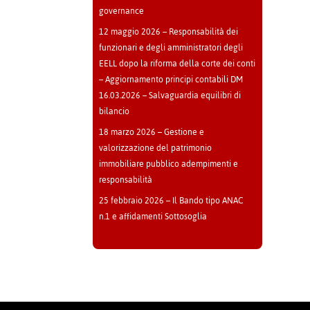
governance
12 maggio 2026 – Responsabilità dei
funzionari e degli amministratori degli
EELL dopo la riforma della corte dei conti
– Aggiornamento principi contabili DM
16.03.2026 – Salvaguardia equilibri di
bilancio
18 marzo 2026 – Gestione e
valorizzazione del patrimonio
immobiliare pubblico adempimenti e
responsabilità
25 febbraio 2026 – Il Bando tipo ANAC
n.1 e affidamenti Sottosoglia