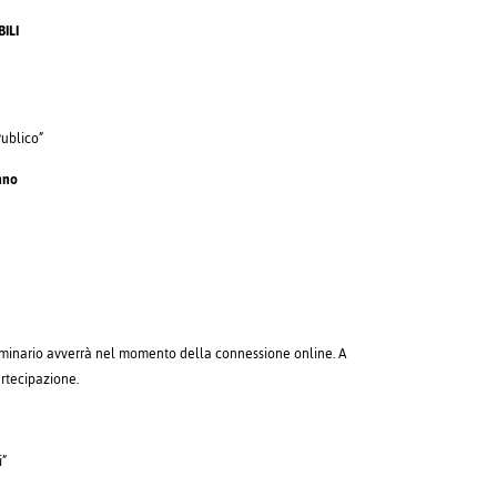
ILI
Publico”
anno
 seminario avverrà nel momento della connessione online. A
artecipazione.
i”