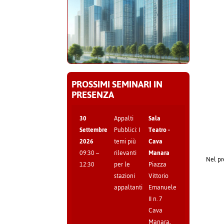
PROSSIMI SEMINARI IN
PRESENZA
30
Appalti
Sala
Settembre
Pubblici: I
Teatro -
2026
temi più
Cava
09:30
–
rilevanti
Manara
Nel pr
12:30
per le
Piazza
stazioni
Vittorio
appaltanti
Emanuele
II n. 7
Cava
Manara
,