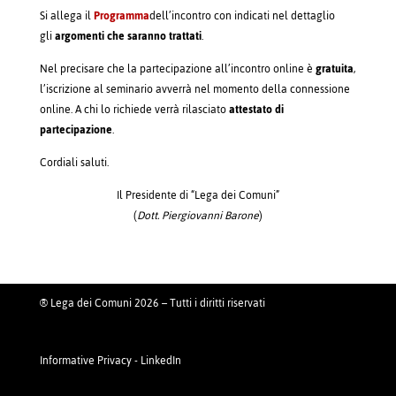
Si allega il
Programma
dell’incontro
con indicati nel dettaglio
gli
argomenti che saranno trattati
.
Nel precisare che la partecipazione all’incontro online è
gratuita
,
l’iscrizione al seminario avverrà nel momento della connessione
online. A chi lo richiede verrà rilasciato
attestato di
partecipazione
.
Cordiali saluti.
Il Presidente di “Lega dei Comuni”
(
Dott. Piergiovanni Barone
)
® Lega dei Comuni 2026 – Tutti i diritti riservati
Informative Privacy
-
LinkedIn