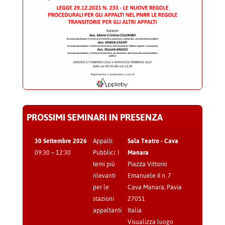
PROSSIMI SEMINARI IN PRESENZA
30 Settembre 2026
Appalti
Sala Teatro - Cava
09:30
–
12:30
Pubblici: I
Manara
temi più
Piazza Vittorio
rilevanti
Emanuele II n. 7
per le
Cava Manara
,
Pavia
stazioni
27051
appaltanti
Italia
Visualizza luogo