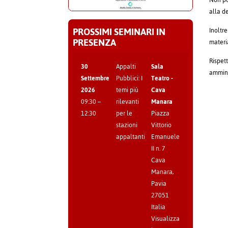
Non pos
alla de
PROSSIMI SEMINARI IN
Inoltre
PRESENZA
materia
Rispet
30
Appalti
Sala
ammini
Settembre
Pubblici: I
Teatro -
2026
temi più
Cava
09:30
–
rilevanti
Manara
12:30
per le
Piazza
stazioni
Vittorio
appaltanti
Emanuele
II n. 7
Cava
Manara
,
Pavia
27051
Italia
Visualizza