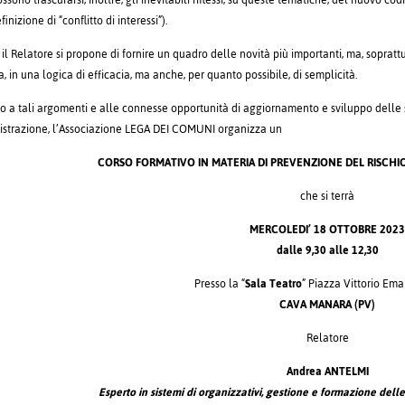
sono trascurarsi, inoltre, gli inevitabili riflessi, su queste tematiche, del nuovo codi
finizione di “conflitto di interessi”).
 il Relatore si propone di fornire un quadro delle novità più importanti, ma, sopratt
, in una logica di efficacia, ma anche, per quanto possibile, di semplicità.
to a tali argomenti e alle connesse opportunità di aggiornamento e sviluppo delle s
strazione, l’Associazione LEGA DEI COMUNI organizza un
CORSO FORMATIVO IN MATERIA DI PREVENZIONE DEL RISCHIO
che si terrà
MERCOLEDI’ 18 OTTOBRE 202
dalle 9,30 alle 12,30
Presso la “
Sala Teatro
” Piazza Vittorio Eman
CAVA MANARA (PV)
Relatore
Andrea ANTELMI
Esperto in sistemi di organizzativi, gestione e formazione delle