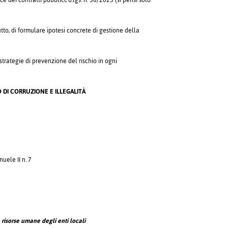
ce dei contratti pubblici, d.lgs. n. 36/2023 (si pensi solo
utto, di formulare ipotesi concrete di gestione della
trategie di prevenzione del rischio in ogni
 DI CORRUZIONE E ILLEGALITÀ
3
uele II n. 7
 risorse umane degli enti locali