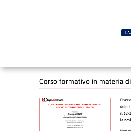
L’A
Corso formativo in materia di
Divers
defini
n. 62/
le nov