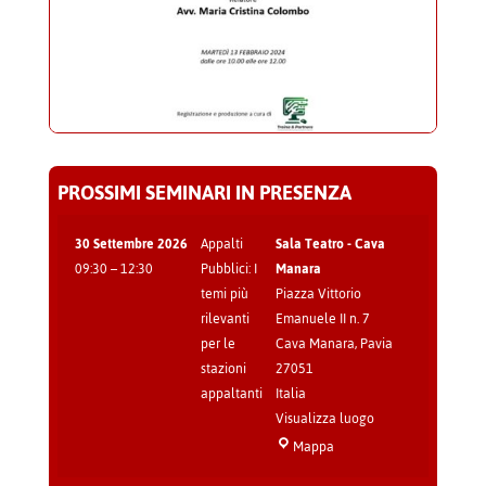
PROSSIMI SEMINARI IN PRESENZA
30 Settembre 2026
Appalti
Sala Teatro - Cava
09:30
–
12:30
Pubblici: I
Manara
temi più
Piazza Vittorio
rilevanti
Emanuele II n. 7
per le
Cava Manara
,
Pavia
stazioni
27051
appaltanti
Italia
Visualizza luogo
Sala
Mappa
Teatro