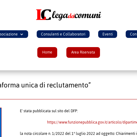
ssociazione
Consulenti e Collaboratori
Eventi
Cont
Home
Area Riservata
taforma unica di reclutamento”
E' stata pubblicata sul sito del DFP:
https://www.funzionepubblica.gov.it/articolo/dipart
la nota circolare n. 1/2022 del 1° luglio 2022 ad oggetto: Chiarimenti 