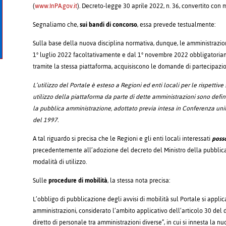
(
www.InPA.gov.it
). Decreto-legge 30 aprile 2022, n. 36, convertito con 
Segnaliamo che,
sui bandi di concorso
, essa prevede testualmente:
Sulla base della nuova disciplina normativa, dunque, le amministrazioni
1° luglio 2022 facoltativamente e dal 1° novembre 2022 obbligatoriame
tramite la stessa piattaforma, acquisiscono le domande di partecipazio
L’utilizzo del Portale è esteso a Regioni ed enti locali per le rispettiv
utilizzo della piattaforma da parte di dette amministrazioni sono defini
la pubblica amministrazione, adottato previa intesa in Conferenza unific
del 1997.
A tal riguardo si precisa che le Regioni e gli enti locali interessati
poss
precedentemente all’adozione del decreto del Ministro della pubblic
modalità di utilizzo.
Sulle
procedure di mobilità
, la stessa nota precisa:
L’obbligo di pubblicazione degli avvisi di mobilità sul Portale si applic
amministrazioni, considerato l’ambito applicativo dell’articolo 30 del 
diretto di personale tra amministrazioni diverse”, in cui si innesta la n