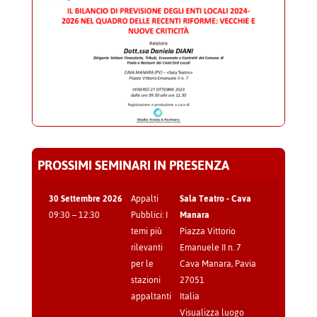
PROSSIMI SEMINARI IN PRESENZA
30 Settembre 2026
Appalti
Sala Teatro - Cava
09:30
–
12:30
Pubblici: I
Manara
temi più
Piazza Vittorio
rilevanti
Emanuele II n. 7
per le
Cava Manara
,
Pavia
stazioni
27051
appaltanti
Italia
Visualizza luogo