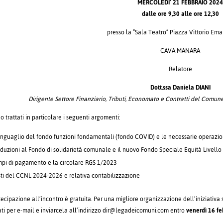
MERCOLEDI’ 21 FEBBRAIO 202
dalle ore 9,30 alle ore 12,30
presso la “Sala Teatro” Piazza Vittorio Eman
CAVA MANARA
Relatore
Dott.ssa Daniela DIANI
Dirigente Settore Finanziario, Tributi, Economato e Contratti del Comune
 trattati in particolare i seguenti argomenti:
onguaglio del fondo funzioni fondamentali (fondo COVID) e le necessarie operazio
iduzioni al Fondo di solidarietà comunale e il nuovo Fondo Speciale Equità Livello 
mpi di pagamento e la circolare RGS 1/2023
sti del CCNL 2024-2026 e relativa contabilizzazione
tecipazione all’incontro è gratuita. Per una migliore organizzazione dell’iniziativa 
ati per e-mail e inviarcela all’indirizzo dir@legadeicomuni.com entro
venerdì 16 f