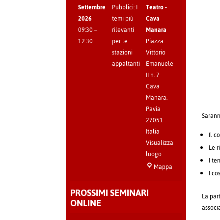
Settembre
Pubblici: I
Teatro -
2026
temi più
Cava
09:30
–
rilevanti
Manara
12:30
per le
Piazza
stazioni
Vittorio
appaltanti
Emanuele
II n. 7
Cava
Manara
,
Pavia
Saranno
27051
Italia
Il c
Visualizza
Le r
luogo
I te
Sala
Mappa
I co
Teatro
-
PROSSIMI SEMINARI
La par
Cava
ONLINE
associ
Manara